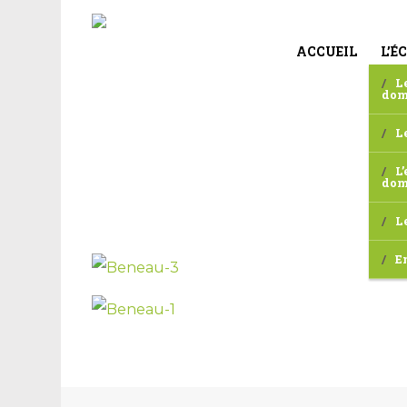
ACCUEIL
L’É
L
dom
L
L’
dom
L
E