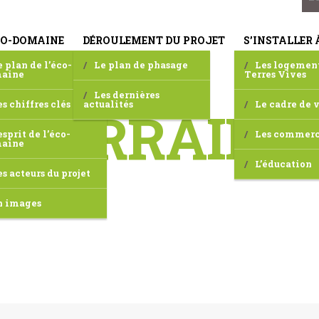
CO-DOMAINE
DÉROULEMENT DU PROJET
S’INSTALLER 
e plan de l’éco-
Le plan de phasage
Les logemen
aine
Terres Vives
Les dernières
es chiffres clés
actualités
Le cadre de 
TERRAINS
esprit de l’éco-
Les commer
aine
L’éducation
es acteurs du projet
n images