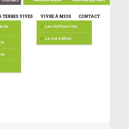
Contact
Médiathèque
Téléchargement
À TERRES VIVES
VIVRE À MIOS
CONTACT
ts de
Les chiffres clés
La vie à Mios
vie
ces