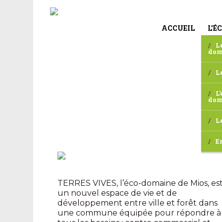
ACCUEIL
L’É
L
dom
L
L’
dom
L
E
TERRES VIVES, l’éco-domaine de Mios, es
un nouvel espace de vie et de
développement entre ville et forêt dans
une commune équipée pour répondre à