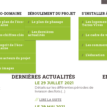
CO-DOMAINE
DÉROULEMENT DU PROJET
S’INSTALLER 
e plan de l’éco-
Le plan de phasage
Les logemen
aine
Terres Vives
Les dernières
es chiffres clés
actualités
Le cadre de 
esprit de l’éco-
Les commer
aine
L’éducation
es acteurs du projet
n images
DERNIÈRES ACTUALITÉS
E
LE 29 JUILLET 2021
Détails sur les différentes périodes de
t
livraison des îlots (…)
///
LIRE LA SUITE
LE 29 MAI 2021