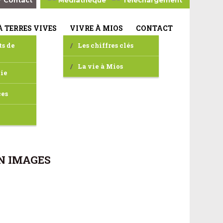
Contact
Médiathèque
Téléchargement
À TERRES VIVES
VIVRE À MIOS
CONTACT
ts de
Les chiffres clés
La vie à Mios
vie
ces
N IMAGES